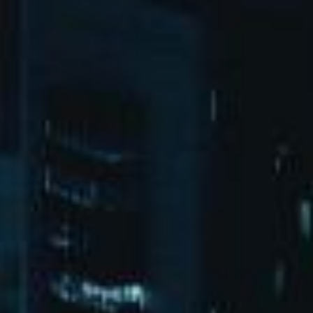
集团介绍
集团介绍
企业文化
人才招聘
商学院
VR全景展厅
董事长介绍
新闻动态
对外公告
家居资讯
旗下品牌
品牌文化
荣誉资质
产品专利
电子画册
移动家具
迪尚
西瑞
洛斯
里奥
洛卡
美舍
新古典
纯美
金蒂服务
售后服务
防伪识别
投诉建议
全屋定制
风格定制
空间定制
户型案例
材质展示
预约量尺
经销加盟