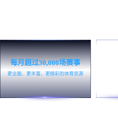
防伪识别
集团介绍
新闻动态
旗
集团介绍
对外公告
品
企业文化
家居资讯
荣
人才招聘
产
商学院
电
VR全景展厅
董事长介绍