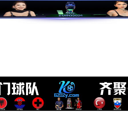
米兰·(milan)中国官方网站
化
移动家具
全屋定制
金蒂服务