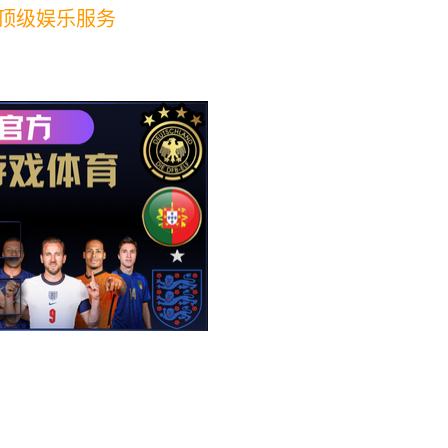
联系电话：400-6363-718
查找门店