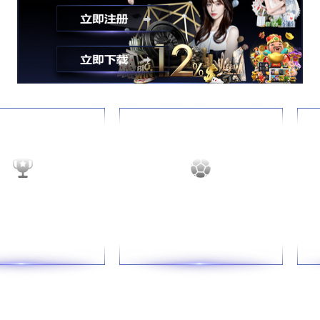
资料下载
下品牌
移动家具
金蒂服务
牌文化
迪尚
售后服务
誉资质
西瑞
防伪识别
品专利
洛斯
投诉建议
子画册
里奥
洛卡
美舍
新古典
纯美