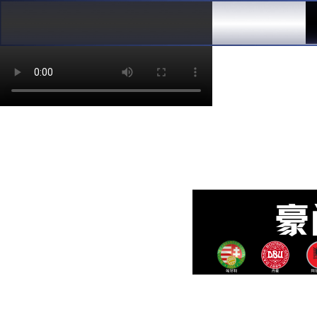
集团介绍
新闻动态
品牌文
全球网点
全屋定制
户型案例