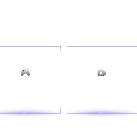
投诉建议
全屋定制
经销加盟
风格定制
全球网点
空间定制
加盟创富
户型案例
资料下载
材质展示
预约量尺