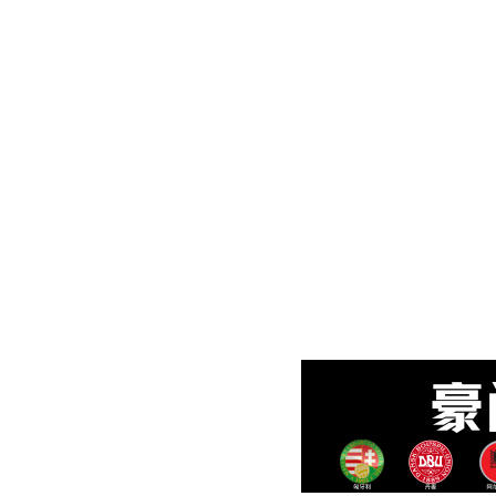
品牌文化
荣誉资质