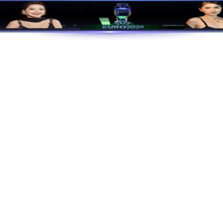
米兰·(milan)中国官方网站
化
移动家具
全屋定制
金蒂服务
HONORS
荣誉资质