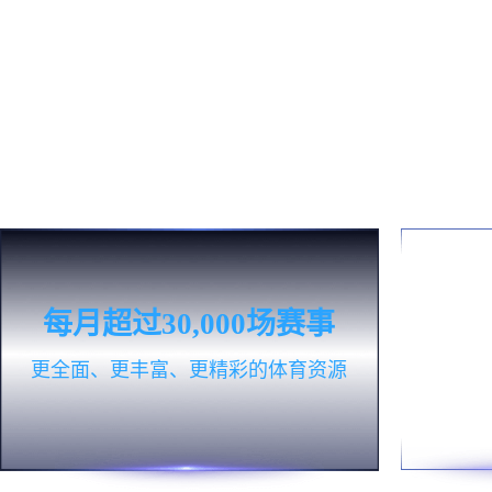
十大欧美家具品牌 (2015中国家居产业奖)